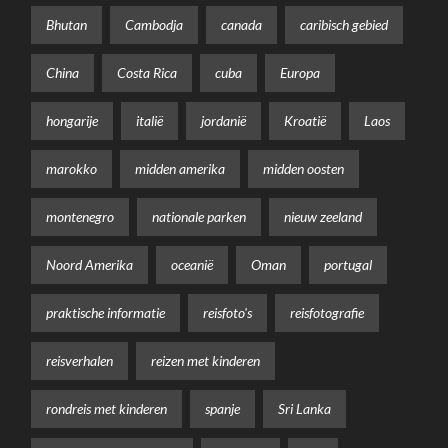
Bhutan
Cambodja
canada
caribisch gebied
China
Costa Rica
cuba
Europa
hongarije
italië
jordanië
Kroatië
Laos
marokko
midden amerika
midden oosten
montenegro
nationale parken
nieuw zeeland
Noord Amerika
oceanië
Oman
portugal
praktische informatie
reisfoto's
reisfotografie
reisverhalen
reizen met kinderen
rondreis met kinderen
spanje
Sri Lanka