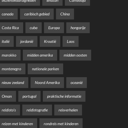
bezienswaardigheden
Bhutan
Cambodja
canada
caribisch gebied
China
Costa Rica
cuba
Europa
hongarije
italië
jordanië
Kroatië
Laos
marokko
midden amerika
midden oosten
montenegro
nationale parken
nieuw zeeland
Noord Amerika
oceanië
Oman
portugal
praktische informatie
reisfoto's
reisfotografie
reisverhalen
reizen met kinderen
rondreis met kinderen