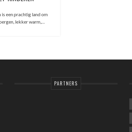
s een prachtig land om
 bergen, lekker warm,…
PARTNERS