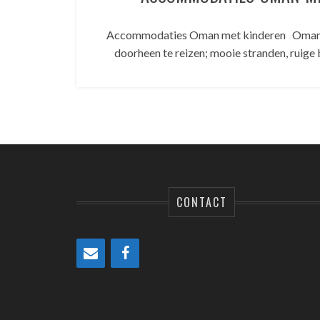
Accommodaties Oman met kinderen Oman i
doorheen te reizen; mooie stranden, ruige
CONTACT