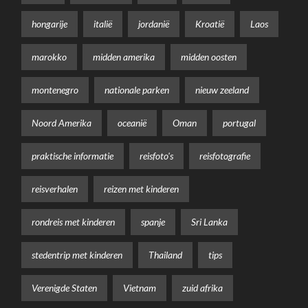
hongarije
italië
jordanië
Kroatië
Laos
marokko
midden amerika
midden oosten
montenegro
nationale parken
nieuw zeeland
Noord Amerika
oceanië
Oman
portugal
praktische informatie
reisfoto's
reisfotografie
reisverhalen
reizen met kinderen
rondreis met kinderen
spanje
Sri Lanka
stedentrip met kinderen
Thailand
tips
Verenigde Staten
Vietnam
zuid afrika