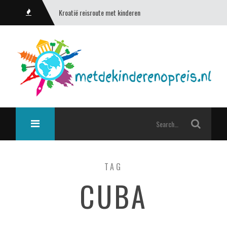
Kroatië reisroute met kinderen
TAG
CUBA