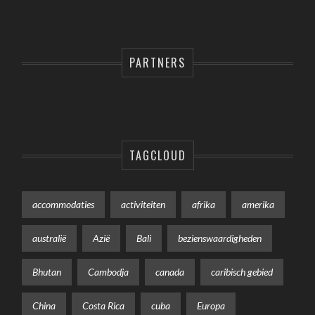
PARTNERS
TAGCLOUD
accommodaties
activiteiten
afrika
amerika
australië
Azië
Bali
bezienswaardigheden
Bhutan
Cambodja
canada
caribisch gebied
China
Costa Rica
cuba
Europa