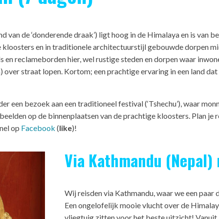
nd van de ‘donderende draak’) ligt hoog in de Himalaya en is van
 kloosters en in traditionele architectuurstijl gebouwde dorpen 
 en reclameborden hier, wel rustige steden en dorpen waar inwoners
over straat lopen. Kortom; een prachtige ervaring in een land dat 
r een bezoek aan een traditioneel festival (‘Tshechu’), waar monni
eelden op de binnenplaatsen van de prachtige kloosters. Plan je r
snel op
Facebook
(
like
)!
Via Kathmandu (Nepal) 
Wij reisden via Kathmandu, waar we een paar d
Een ongelofelijk mooie vlucht over de Himalaya
vliegtuig zitten voor het beste uitzicht! Vanui