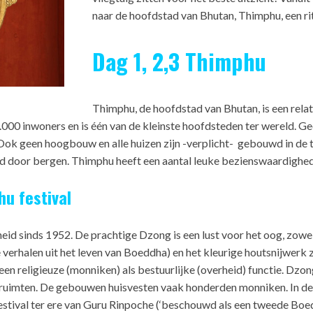
naar de hoofdstad van Bhutan, Thimphu, een rit
Dag 1, 2,3 Thimphu
Thimphu, de hoofdstad van Bhutan, is een relati
.000 inwoners en is één van de kleinste hoofdsteden ter wereld. Ge
Ook geen hoogbouw en alle huizen zijn -verplicht- gebouwd in de tr
gd door bergen. Thimphu heeft een aantal leuke bezienswaardighe
u festival
id sinds 1952. De prachtige Dzong is een lust voor het oog, zowel
verhalen uit het leven van Boeddha) en het kleurige houtsnijwerk z
een religieuze (monniken) als bestuurlijke (overheid) functie. Dz
dsruimten. De gebouwen huisvesten vaak honderden monniken. In de
estival ter ere van Guru Rinpoche (‘beschouwd als een tweede Boed