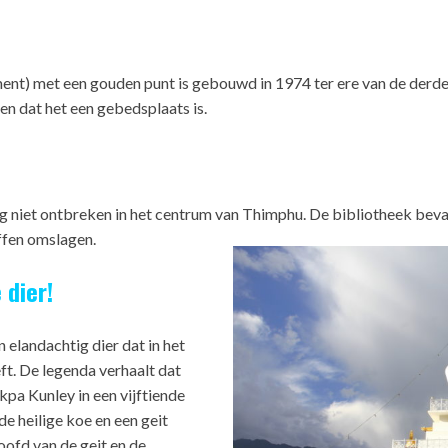
nt) met een gouden punt is gebouwd in 1974 ter ere van de derd
en dat het een gebedsplaats is.
 niet ontbreken in het centrum van Thimphu. De bibliotheek bevat
ffen omslagen.
 dier!
n elandachtig dier dat in het
t. De legenda verhaalt dat
kpa Kunley in een vijftiende
 heilige koe en een geit
oofd van de geit en de