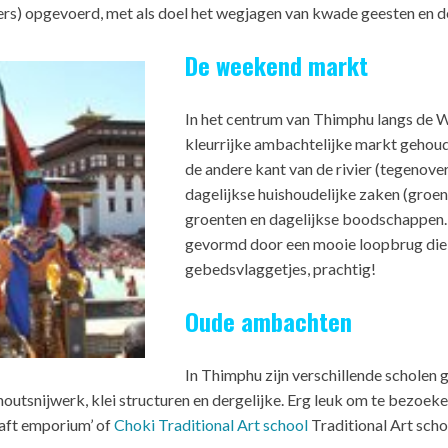
ers) opgevoerd, met als doel het wegjagen van kwade geesten en de
De weekend markt
In het centrum van Thimphu langs de 
kleurrijke ambachtelijke markt gehoud
de andere kant van de rivier (tegenov
dagelijkse huishoudelijke zaken (groent
groenten en dagelijkse boodschappen.
gevormd door een mooie loopbrug die 
gebedsvlaggetjes, prachtig!
Oude ambachten
In Thimphu zijn verschillende scholen 
outsnijwerk, klei structuren en dergelijke. Erg leuk om te bezoeke
craft emporium’ of
Choki Traditional Art school
Traditional Art scho