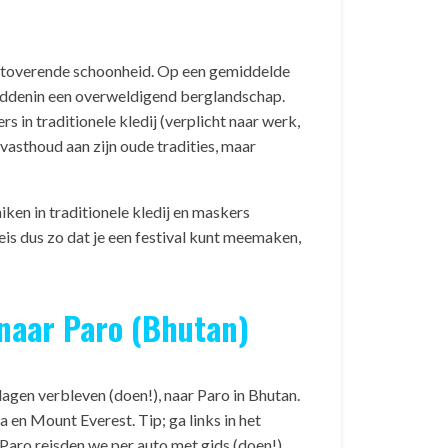
 betoverende schoonheid. Op een gemiddelde
middenin een overweldigend berglandschap.
 in traditionele kledij (verplicht naar werk,
vasthoud aan zijn oude tradities, maar
ken in traditionele kledij en maskers
eis dus zo dat je een festival kunt meemaken,
naar Paro (Bhutan)
agen verbleven (doen!), naar Paro in Bhutan.
 en Mount Everest. Tip; ga links in het
t Paro reisden we per auto met gids (doen!)