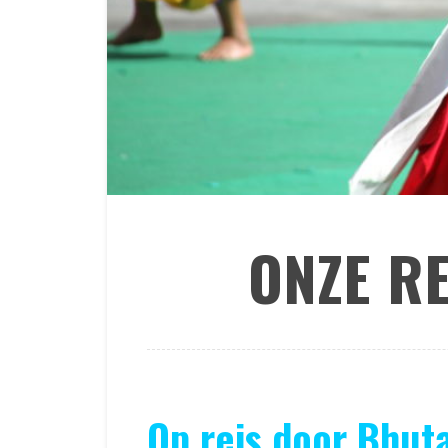
ONZE R
Op reis door Bhut