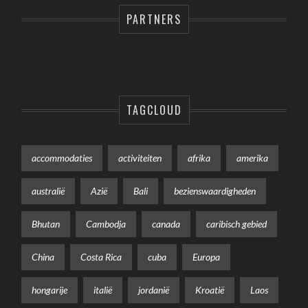
PARTNERS
TAGCLOUD
accommodaties
activiteiten
afrika
amerika
australië
Azië
Bali
bezienswaardigheden
Bhutan
Cambodja
canada
caribisch gebied
China
Costa Rica
cuba
Europa
hongarije
italië
jordanië
Kroatië
Laos