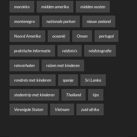
marokko
midden amerika
midden oosten
montenegro
nationale parken
nieuw zeeland
Noord Amerika
oceanië
Oman
portugal
praktische informatie
reisfoto's
reisfotografie
reisverhalen
reizen met kinderen
rondreis met kinderen
spanje
Sri Lanka
stedentrip met kinderen
Thailand
tips
Verenigde Staten
Vietnam
zuid afrika