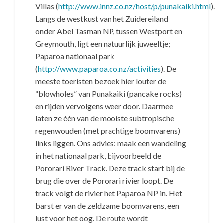
Villas (
http://www.innz.co.nz/host/p/punakaiki.html
).
Langs de westkust van het Zuidereiland
onder Abel Tasman NP, tussen Westport en
Greymouth, ligt een natuurlijk juweeltje;
Paparoa nationaal park
(
http://www.paparoa.co.nz/activities
). De
meeste toeristen bezoek hier louter de
“blowholes” van Punakaiki (pancake rocks)
en rijden vervolgens weer door. Daarmee
laten ze één van de mooiste subtropische
regenwouden (met prachtige boomvarens)
links liggen. Ons advies: maak een wandeling
in het nationaal park, bijvoorbeeld de
Pororari River Track. Deze track start bij de
brug die over de Pororari rivier loopt. De
track volgt de rivier het Paparoa NP in. Het
barst er van de zeldzame boomvarens, een
lust voor het oog. De route wordt