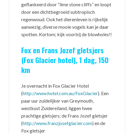
geflankeerd door “lime stone cliffs” en loopt
door een dichtbegroeid subtropisch
regenwoud. Ook het dierenleven is rijkelijk
aanwezig, diverse mooie vogels kan je daar
spotten. Kortom; kijk voorbij de blowholes!!
Fox en Frans Jozef gletsjers
(Fox Glacier hotel), 1 dag, 150
km
Je overnacht in Fox Glacier Hotel
(
http://www.hotel.com.au/FoxGlacier
). Een
paar uur zuidelijker van Greymouth,
westkust Zuidereiland, liggen twee
prachtige gletsjers; de Frans Jozef gletsjer
(
http://www.franzjosefglacier.com
) en de
Fox gletsjer