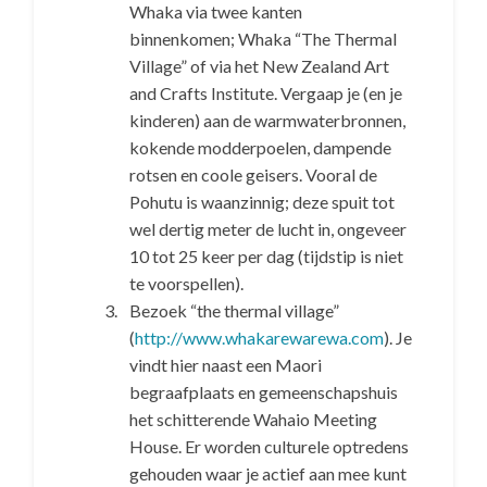
Whaka via twee kanten
binnenkomen; Whaka “The Thermal
Village” of via het New Zealand Art
and Crafts Institute. Vergaap je (en je
kinderen) aan de warmwaterbronnen,
kokende modderpoelen, dampende
rotsen en coole geisers. Vooral de
Pohutu is waanzinnig; deze spuit tot
wel dertig meter de lucht in, ongeveer
10 tot 25 keer per dag (tijdstip is niet
te voorspellen).
Bezoek “the thermal village”
(
http://www.whakarewarewa.com
). Je
vindt hier naast een Maori
begraafplaats en gemeenschapshuis
het schitterende Wahaio Meeting
House. Er worden culturele optredens
gehouden waar je actief aan mee kunt