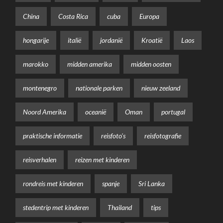
China
Costa Rica
cuba
Europa
hongarije
italië
jordanië
Kroatië
Laos
marokko
midden amerika
midden oosten
montenegro
nationale parken
nieuw zeeland
Noord Amerika
oceanië
Oman
portugal
praktische informatie
reisfoto's
reisfotografie
reisverhalen
reizen met kinderen
rondreis met kinderen
spanje
Sri Lanka
stedentrip met kinderen
Thailand
tips