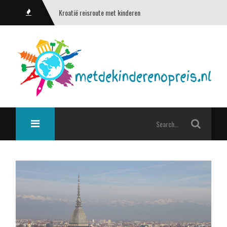
Kroatië reisroute met kinderen