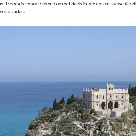
dus. Tropea is vooral bekend om het deels in zee op een rotsschier
oie stranden.