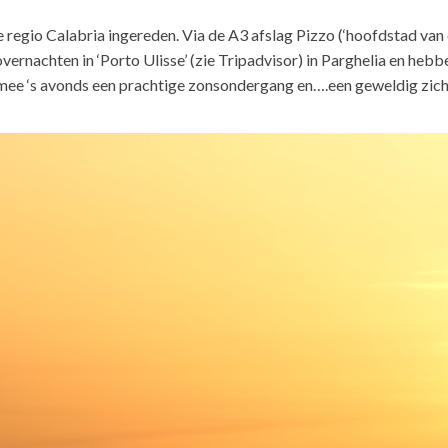
de regio Calabria ingereden. Via de A3 afslag Pizzo (‘hoofdstad van 
ernachten in ‘Porto Ulisse’ (zie Tripadvisor) in Parghelia en heb
rmee ‘s avonds een prachtige zonsondergang en….een geweldig zicht