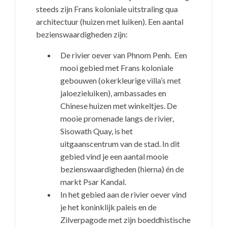
steeds zijn Frans koloniale uitstraling qua
architectuur (huizen met luiken). Een aantal
bezienswaardigheden zijn:
De rivier oever van Phnom Penh. Een
mooi gebied met Frans koloniale
gebouwen (okerkleurige villa’s met
jaloezieluiken), ambassades en
Chinese huizen met winkeltjes. De
mooie promenade langs de rivier,
Sisowath Quay, is het
uitgaanscentrum van de stad. In dit
gebied vind je een aantal mooie
bezienswaardigheden (hierna) én de
markt Psar Kandal.
In het gebied aan de rivier oever vind
je het koninklijk paleis en de
Zilverpagode met zijn boeddhistische