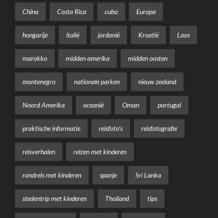
China
Costa Rica
cuba
Europa
hongarije
italië
jordanië
Kroatië
Laos
marokko
midden amerika
midden oosten
montenegro
nationale parken
nieuw zeeland
Noord Amerika
oceanië
Oman
portugal
praktische informatie
reisfoto's
reisfotografie
reisverhalen
reizen met kinderen
rondreis met kinderen
spanje
Sri Lanka
stedentrip met kinderen
Thailand
tips