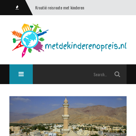
Een bezoek aan Kiev & Tsjernobyl (Oekraïne)