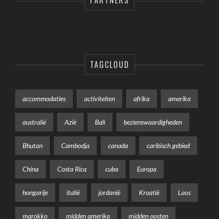
TAGCLOUD
accommodaties
activiteiten
afrika
amerika
australië
Azië
Bali
bezienswaardigheden
Bhutan
Cambodja
canada
caribisch gebied
China
Costa Rica
cuba
Europa
hongarije
italië
jordanië
Kroatië
Laos
marokko
midden amerika
midden oosten