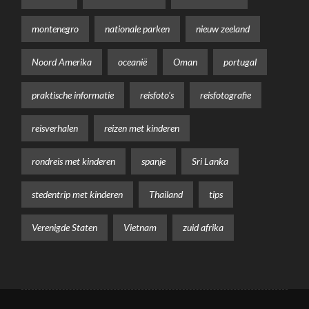
montenegro
nationale parken
nieuw zeeland
Noord Amerika
oceanië
Oman
portugal
praktische informatie
reisfoto's
reisfotografie
reisverhalen
reizen met kinderen
rondreis met kinderen
spanje
Sri Lanka
stedentrip met kinderen
Thailand
tips
Verenigde Staten
Vietnam
zuid afrika