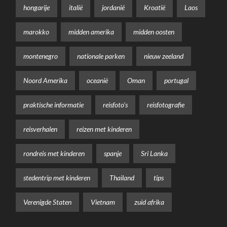
hongarije
italië
jordanië
Kroatië
Laos
marokko
midden amerika
midden oosten
montenegro
nationale parken
nieuw zeeland
Noord Amerika
oceanië
Oman
portugal
praktische informatie
reisfoto's
reisfotografie
reisverhalen
reizen met kinderen
rondreis met kinderen
spanje
Sri Lanka
stedentrip met kinderen
Thailand
tips
Verenigde Staten
Vietnam
zuid afrika