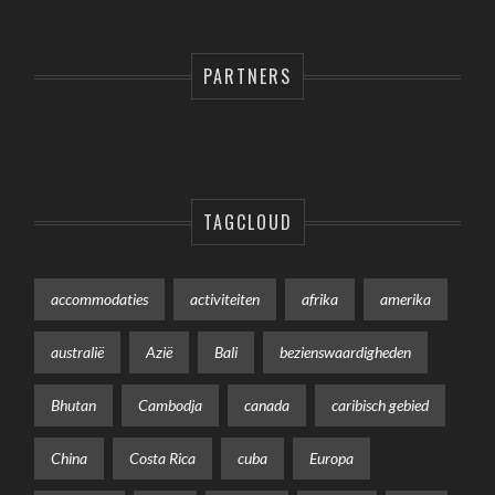
PARTNERS
TAGCLOUD
accommodaties
activiteiten
afrika
amerika
australië
Azië
Bali
bezienswaardigheden
Bhutan
Cambodja
canada
caribisch gebied
China
Costa Rica
cuba
Europa