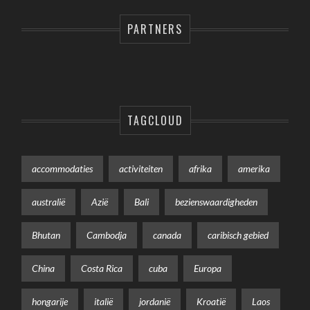
PARTNERS
TAGCLOUD
accommodaties
activiteiten
afrika
amerika
australië
Azië
Bali
bezienswaardigheden
Bhutan
Cambodja
canada
caribisch gebied
China
Costa Rica
cuba
Europa
hongarije
italië
jordanië
Kroatië
Laos