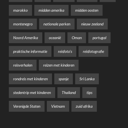
marokko
midden amerika
midden oosten
montenegro
nationale parken
nieuw zeeland
Noord Amerika
oceanië
Oman
portugal
praktische informatie
reisfoto's
reisfotografie
reisverhalen
reizen met kinderen
rondreis met kinderen
spanje
Sri Lanka
stedentrip met kinderen
Thailand
tips
Verenigde Staten
Vietnam
zuid afrika