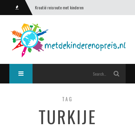
Kroatië reisroute met kinderen
TAG
TURKIJE