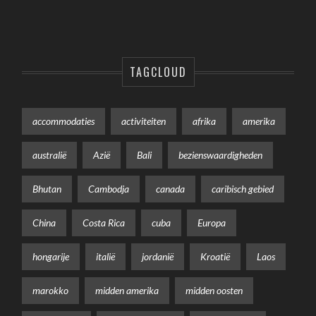
TAGCLOUD
accommodaties
activiteiten
afrika
amerika
australië
Azië
Bali
bezienswaardigheden
Bhutan
Cambodja
canada
caribisch gebied
China
Costa Rica
cuba
Europa
hongarije
italië
jordanië
Kroatië
Laos
marokko
midden amerika
midden oosten