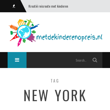
Kroatië reisroute met kinderen
TAG
NEW YORK