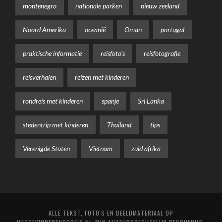
montenegro
nationale parken
nieuw zeeland
Noord Amerika
oceanië
Oman
portugal
praktische informatie
reisfoto's
reisfotografie
reisverhalen
reizen met kinderen
rondreis met kinderen
spanje
Sri Lanka
stedentrip met kinderen
Thailand
tips
Verenigde Staten
Vietnam
zuid afrika
ALLE TEKST, FOTO'S EN BEELDMATERIAAL OP