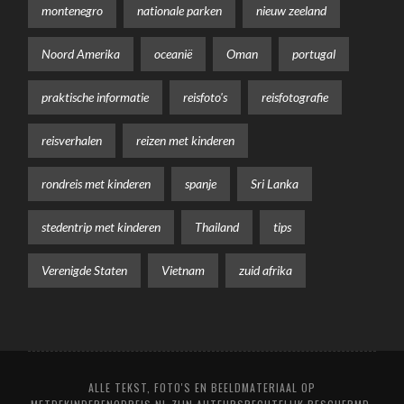
montenegro
nationale parken
nieuw zeeland
Noord Amerika
oceanië
Oman
portugal
praktische informatie
reisfoto's
reisfotografie
reisverhalen
reizen met kinderen
rondreis met kinderen
spanje
Sri Lanka
stedentrip met kinderen
Thailand
tips
Verenigde Staten
Vietnam
zuid afrika
ALLE TEKST, FOTO'S EN BEELDMATERIAAL OP