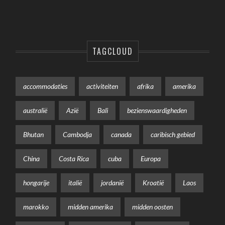
TAGCLOUD
accommodaties
activiteiten
afrika
amerika
australië
Azië
Bali
bezienswaardigheden
Bhutan
Cambodja
canada
caribisch gebied
China
Costa Rica
cuba
Europa
hongarije
italië
jordanië
Kroatië
Laos
marokko
midden amerika
midden oosten