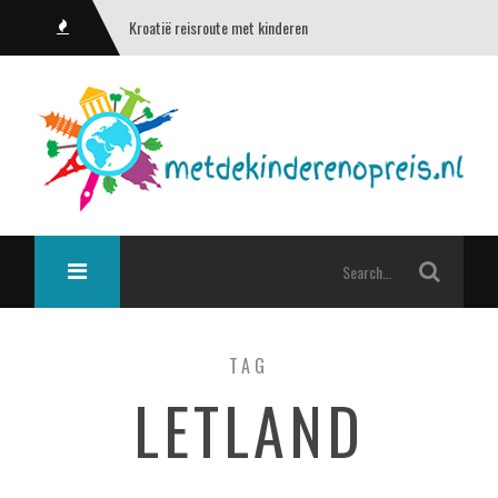
Kroatië reisroute met kinderen
TAG
LETLAND