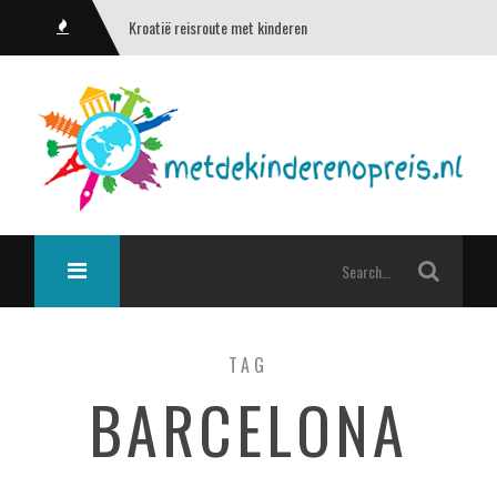
Kroatië reisroute met kinderen
TAG
BARCELONA