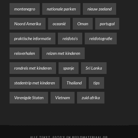
montenegro
nationale parken
nieuw zeeland
Noord Amerika
oceanië
Oman
portugal
praktische informatie
reisfoto's
reisfotografie
reisverhalen
reizen met kinderen
rondreis met kinderen
spanje
Sri Lanka
stedentrip met kinderen
Thailand
tips
Verenigde Staten
Vietnam
zuid afrika
ALLE TEKST, FOTO'S EN BEELDMATERIAAL OP