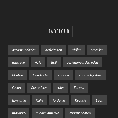
TAGCLOUD
accommodaties
activiteiten
afrika
amerika
australië
Azië
Bali
bezienswaardigheden
Bhutan
Cambodja
canada
caribisch gebied
China
Costa Rica
cuba
Europa
hongarije
italië
jordanië
Kroatië
Laos
marokko
midden amerika
midden oosten