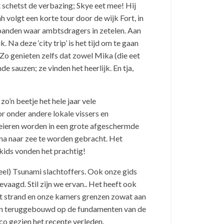
t schetst de verbazing; Skye eet mee! Hij
h volgt een korte tour door de wijk Fort, in
e panden waar ambtsdragers in zetelen. Aan
 Na deze ‘city trip’ is het tijd om te gaan
Zo genieten zelfs dat zowel Mika (die eet
 sauzen; ze vinden het heerlijk. En tja,
zo’n beetje het hele jaar vele
or onder andere lokale vissers en
 eieren worden in een grote afgeschermde
na naar zee te worden gebracht. Het
 kids vonden het prachtig!
el) Tsunami slachtoffers. Ook onze gids
vaagd. Stil zijn we ervan.. Het heeft ook
het strand en onze kamers grenzen zowat aan
izen teruggebouwd op de fundamenten van de
co gezien het recente verleden.