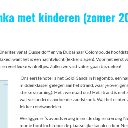
anka met kinderen (zomer 2
Emerites vanaf Dusseldorf en via Dubai naar Colombo, de hoofdstad
axed, want het is een nachtvlucht (lekker slapen). Voor het eerst 
 en veel leuke winkeltjes. Zullen we vast vaker gaan bezoeken!
Ons eerste hotel is het Goldi Sands in Negombo, een hal
middenklasser gelegen aan het strand, waar je overigens
sterke stroming). Het zwembad dus! Het strand is niet 
wat verloederd aandoende zandstrook. Wat het echter zo 
lekker rondwandelen.
We liggen er ‘s avonds vroeg in om de dag erna vroeg 
mooie boottocht door de plaatselijke kanalen, door Ned