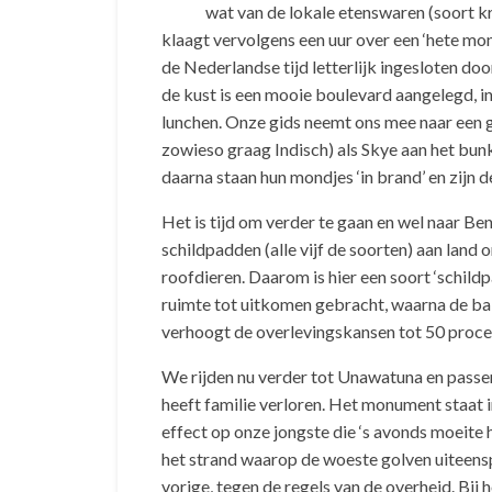
wat van de lokale etenswaren (soort kr
klaagt vervolgens een uur over een ‘hete mond
de Nederlandse tijd letterlijk ingesloten do
de kust is een mooie boulevard aangelegd, incl
lunchen. Onze gids neemt ons mee naar een g
zowieso graag Indisch) als Skye aan het bunke
daarna staan hun mondjes ‘in brand’ en zijn de
Het is tijd om verder te gaan en wel naar Bent
schildpadden (alle vijf de soorten) aan land
roofdieren. Daarom is hier een soort ‘schi
ruimte tot uitkomen gebracht, waarna de ba
verhoogt de overlevingskansen tot 50 procent
We rijden nu verder tot Unawatuna en passe
heeft familie verloren. Het monument staat i
effect op onze jongste die ‘s avonds moeite
het strand waarop de woeste golven uiteensp
vorige, tegen de regels van de overheid. Bij