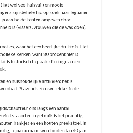
(ligt wel veel huisvuil) en mooie
ngens zijn de hele tijd op zoek naar leguanen,
 zijn aan beide kanten omgeven door
heid is (vissers, vrouwen die de was doen).
atjes, waar het een heerlijke drukte is. Het
holieke kerken, want 80 procent hier is
dat is historisch bepaald (Portugezen en
ek.
n en huishoudelijke artikelen; het is
zwembad. ‘S avonds eten we lekker in de
ds/chauffeur ons langs een aantal
eind staand en in gebruik is het prachtig
houten bankjes en een houten preekstoel. In
aardig; bijna niemand werd ouder dan 40 jaar,