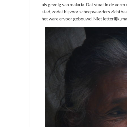
als gevolg van malaria. Dat staat in de vorm
stad, zodat hij voor scheepvaarders zichtbaa
het ware ervoor gebouwd. Niet letterlijk, maa