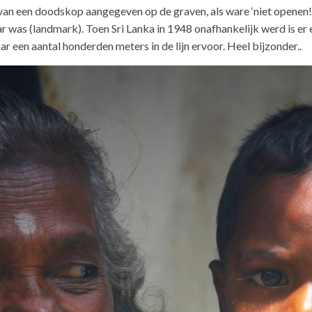
 van een doodskop aangegeven op de graven, als ware ‘niet openen!
r was (landmark). Toen Sri Lanka in 1948 onafhankelijk werd is er
r een aantal honderden meters in de lijn ervoor. Heel bijzonder..