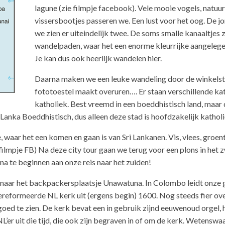
lagune (zie filmpje facebook). Vele mooie vogels, natuur 
vissersbootjes passeren we. Een lust voor het oog. De jo
we zien er uiteindelijk twee. De soms smalle kanaaltjes
wandelpaden, waar het een enorme kleurrijke aangelegen
Je kan dus ook heerlijk wandelen hier.
Daarna maken we een leuke wandeling door de winkelstra
fototoestel maakt overuren…. Er staan verschillende kat
katholiek. Best vreemd in een boeddhistisch land, maar 
 Lanka Boeddhistisch, dus alleen deze stad is hoofdzakelijk katholi
aar het een komen en gaan is van Sri Lankanen. Vis, vlees, groente
filmpje FB) Na deze city tour gaan we terug voor een plons in het 
na te beginnen aan onze reis naar het zuiden!
aar het backpackersplaatsje Unawatuna. In Colombo leidt onze gi
eformeerde NL kerk uit (ergens begin) 1600. Nog steeds fier over
goed te zien. De kerk bevat een in gebruik zijnd eeuwenoud orgel, 
 NL’er uit die tijd, die ook zijn begraven in of om de kerk. Wetensw