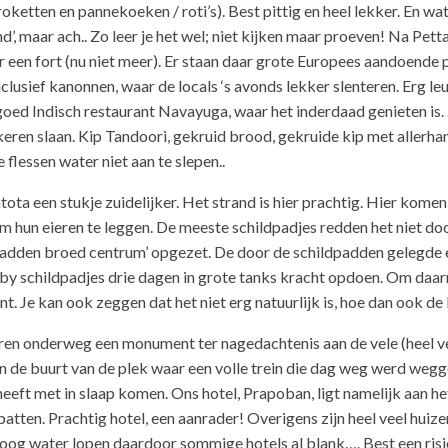
oketten en pannekoeken / roti’s). Best pittig en heel lekker. En wa
’, maar ach.. Zo leer je het wel; niet kijken maar proeven! Na Petta
or een fort (nu niet meer). Er staan daar grote Europees aandoend
usief kanonnen, waar de locals ‘s avonds lekker slenteren. Erg leuk.
oed Indisch restaurant Navayuga, waar het inderdaad genieten is. 
ren slaan. Kip Tandoori, gekruid brood, gekruide kip met allerhande
 flessen water niet aan te slepen..
ota een stukje zuidelijker. Het strand is hier prachtig. Hier komen 
 om hun eieren te leggen. De meeste schildpadjes redden het niet do
ldpadden broed centrum’ opgezet. De door de schildpadden gelegde
by schildpadjes drie dagen in grote tanks kracht opdoen. Om daar
. Je kan ook zeggen dat het niet erg natuurlijk is, hoe dan ook de
ren onderweg een monument ter nagedachtenis aan de vele (heel ve
n de buurt van de plek waar een volle trein die dag weg werd wegge
 heeft met in slaap komen. Ons hotel, Prapoban, ligt namelijk aan 
atten. Prachtig hotel, een aanrader! Overigens zijn heel veel hu
 hoog water lopen daardoor sommige hotels al blank…. Best een risi