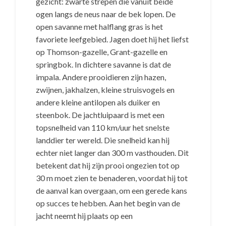
gezicht: zwarte strepen die vanuit beide
ogen langs de neus naar de bek lopen. De
open savanne met halflang gras is het
favoriete leefgebied. Jagen doet hij het liefst
op Thomson-gazelle, Grant-gazelle en
springbok. In dichtere savanne is dat de
impala. Andere prooidieren zijn hazen,
zwijnen, jakhalzen, kleine struisvogels en
andere kleine antilopen als duiker en
steenbok. De jachtluipaard is met een
topsnelheid van 110 km/uur het snelste
landdier ter wereld. Die snelheid kan hij
echter niet langer dan 300 m vasthouden. Dit
betekent dat hij zijn prooi ongezien tot op
30 m moet zien te benaderen, voordat hij tot
de aanval kan overgaan, om een gerede kans
op succes te hebben. Aan het begin van de
jacht neemt hij plaats op een