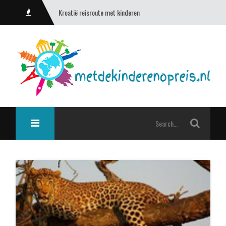
Kroatië reisroute met kinderen