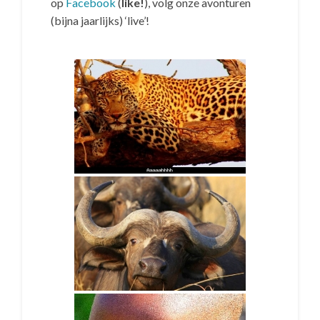
op
Facebook
(
like!
), volg onze avonturen
(bijna jaarlijks) ‘live’!