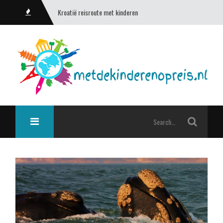
Kroatië reisroute met kinderen