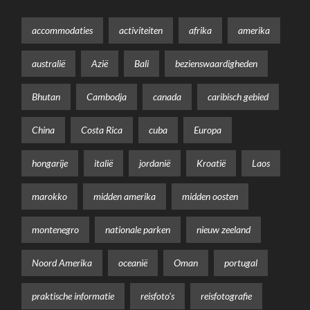
accommodaties
activiteiten
afrika
amerika
australië
Azië
Bali
bezienswaardigheden
Bhutan
Cambodja
canada
caribisch gebied
China
Costa Rica
cuba
Europa
hongarije
italië
jordanië
Kroatië
Laos
marokko
midden amerika
midden oosten
montenegro
nationale parken
nieuw zeeland
Noord Amerika
oceanië
Oman
portugal
praktische informatie
reisfoto's
reisfotografie