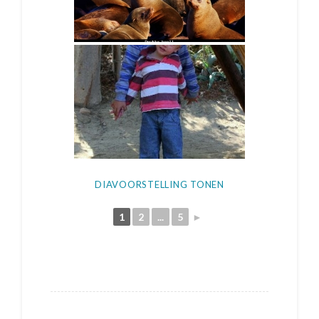
DIAVOORSTELLING TONEN
1
2
...
5
►