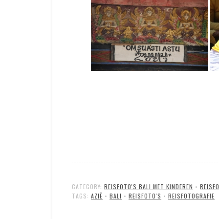
CATEGORY:
REISFOTO'S BALI MET KINDEREN
•
REISF
TAGS:
AZIË
•
BALI
•
REISFOTO'S
•
REISFOTOGRAFIE