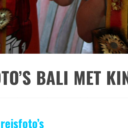
TO’S BALI MET K
reisfoto’s