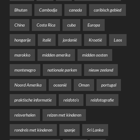
Bhutan
Cambodja
canada
caribisch gebied
China
Costa Rica
cuba
Europa
hongarije
italië
jordanië
Kroatië
Laos
marokko
midden amerika
midden oosten
montenegro
nationale parken
nieuw zeeland
Noord Amerika
oceanië
Oman
portugal
praktische informatie
reisfoto's
reisfotografie
reisverhalen
reizen met kinderen
rondreis met kinderen
spanje
Sri Lanka