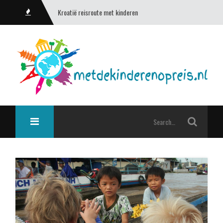
Een bezoek aan Kiev & Tsjernobyl (Oekraïne)