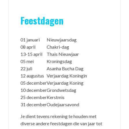
Feestdagen
01 januari
Nieuwjaarsdag
08 april
Chakri-dag
13-15 april
Thais Nieuwjaar
05 mei
Kroningsdag
22 juli
Asanha Bucha Dag
12 augustus
Verjaardag Koningin
05 december
Verjaardag Koning
10 december
Grondwetsdag
25 december
Kerstmis
31 december
Oudejaarsavond
Je dient tevens rekening te houden met
diverse andere feestdagen die van jaar tot