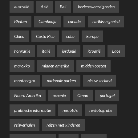
australië
Azië
Bali
bezienswaardigheden
Bhutan
Cambodja
canada
caribisch gebied
China
Costa Rica
cuba
Europa
hongarije
italië
jordanië
Kroatië
Laos
marokko
midden amerika
midden oosten
montenegro
nationale parken
nieuw zeeland
Noord Amerika
oceanië
Oman
portugal
praktische informatie
reisfoto's
reisfotografie
reisverhalen
reizen met kinderen