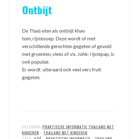
Ontbijt
De Thais eten als ontbijt khao
tom, rijstesoep. Deze wordt of met
verschillende gerechten gegeten of gevuld
met groenten, vlees of vis. Johk: rijstepap, is
ook populair.
Er wordt uiteraard ook veel vers fruit
gegeten.
CATEGORY:
PRAKTISCHE INFORMATIE THAILAND MET
KINDEREN
•
THAILAND MET KINDEREN
TAGS:
AZIË
•
PRAKTISCHE INFORMATIE
•
THAILAND