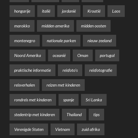
hongarije
italië
jordanië
Kroatië
Laos
marokko
midden amerika
midden oosten
montenegro
nationale parken
nieuw zeeland
Noord Amerika
oceanië
Oman
portugal
praktische informatie
reisfoto's
reisfotografie
reisverhalen
reizen met kinderen
rondreis met kinderen
spanje
Sri Lanka
stedentrip met kinderen
Thailand
tips
Verenigde Staten
Vietnam
zuid afrika