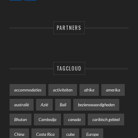
PARTNERS
TAGCLOUD
accommodaties
activiteiten
afrika
amerika
australië
Azië
Bali
bezienswaardigheden
Bhutan
Cambodja
canada
caribisch gebied
China
Costa Rica
cuba
Europa