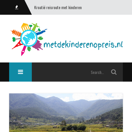
Kroatië reisroute met kinderen