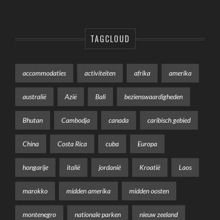
TAGCLOUD
accommodaties
activiteiten
afrika
amerika
australië
Azië
Bali
bezienswaardigheden
Bhutan
Cambodja
canada
caribisch gebied
China
Costa Rica
cuba
Europa
hongarije
italië
jordanië
Kroatië
Laos
marokko
midden amerika
midden oosten
montenegro
nationale parken
nieuw zeeland