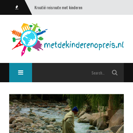
Kroatië reisroute met kinderen