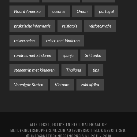
Noord Amerika
oceanië
Oman
portugal
praktische informatie
reisfoto's
reisfotografie
reisverhalen
reizen met kinderen
rondreis met kinderen
spanje
Sri Lanka
stedentrip met kinderen
Thailand
tips
Verenigde Staten
Vietnam
zuid afrika
ALLE TEKST, FOTO'S EN BEELDMATERIAAL OP
METDEKINDERENOPREIS.NL ZIJN AUTEURSRECHTELIJK BESCHERMD.
© INFO@METDEKINDERENOPREIS.NL 2011 - 2018