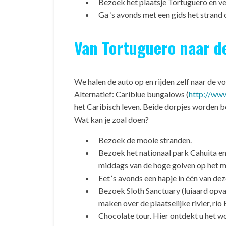
Bezoek het plaatsje Tortuguero en ver
Ga ‘s avonds met een gids het strand
Van Tortuguero naar d
We halen de auto op en rijden zelf naar de
Alternatief: Cariblue bungalows (
http://ww
het Caribisch leven. Beide dorpjes worden be
Wat kan je zoal doen?
Bezoek de mooie stranden.
Bezoek het nationaal park Cahuita en w
middags van de hoge golven op het mo
Eet ‘s avonds een hapje in één van dez
Bezoek Sloth Sanctuary (luiaard opvan
maken over de plaatselijke rivier, rio 
Chocolate tour. Hier ontdekt u het wo