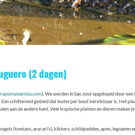
tuguero (2 dagen)
.grupomawamba.com
). We worden in San José opgehaald door een 
. Een schitterend gebied dat louter per boot bereikbaar is. Het pl
len aan de andere kant. Vele tropische planten en dieren maken je v
vogels (toekans, aracari’s), kikkers, schildpadden, apen, leguanen e