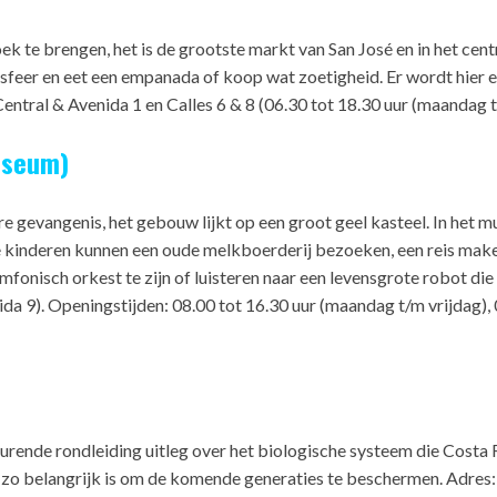
k te brengen, het is de grootste markt van San José en in het cen
sfeer en eet een empanada of koop wat zoetigheid. Er wordt hier ech
Central & Avenida 1 en Calles 6 & 8 (06.30 tot 18.30 uur (maandag 
useum)
e gevangenis, het gebouw lijkt op een groot geel kasteel. In het mu
e kinderen kunnen een oude melkboerderij bezoeken, een reis make
mfonisch orkest te zijn of luisteren naar een levensgrote robot die 
ida 9). Openingstijden: 08.00 tot 16.30 uur (maandag t/m vrijdag),
durende rondleiding uitleg over het biologische systeem die Costa R
zo belangrijk is om de komende generaties te beschermen. Adres