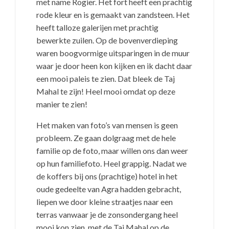
met name Rogier. Het fort heeft een prachtig
rode kleur en is gemaakt van zandsteen. Het
heeft talloze galerijen met prachtig
bewerkte zuilen. Op de bovenverdieping
waren boogvormige uitsparingen in de muur
waar je door heen kon kijken en ik dacht daar
een mooi paleis te zien. Dat bleek de Taj
Mahal te zijn! Heel mooi omdat op deze
manier te zien!
Het maken van foto’s van mensen is geen
probleem. Ze gaan dolgraag met de hele
familie op de foto, maar willen ons dan weer
op hun familiefoto. Heel grappig. Nadat we
de koffers bij ons (prachtige) hotel in het
oude gedeelte van Agra hadden gebracht,
liepen we door kleine straatjes naar een
terras vanwaar je de zonsondergang heel
mooi kon zien, met de Taj Mahal op de