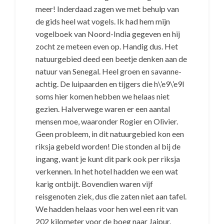
meer! Inderdaad zagen we met behulp van
de gids heel wat vogels. Ik had hem mijn
vogelboek van Noord-India gegeven en hij
zocht ze meteen even op. Handig dus. Het
natuurgebied deed een beetje denken aan de
natuur van Senegal. Heel groen en savanne-
achtig. De luipaarden en tijgers die h\’e9\’e9l
soms hier komen hebben we helaas niet
gezien. Halverwege waren er een aantal
mensen moe, waaronder Rogier en Olivier.
Geen probleem, in dit natuurgebied kon een
riksja gebeld worden! Die stonden al bij de
ingang, want je kunt dit park ook per riksja
verkennen. In het hotel hadden we een wat
karig ontbijt. Bovendien waren vijf
reisgenoten ziek, dus die zaten niet aan tafel.
We hadden helaas voor hen wel een rit van
202 kilometer voor de boeg naar Jaipur.