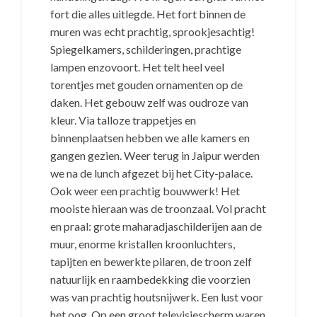
fort die alles uitlegde. Het fort binnen de
muren was echt prachtig, sprookjesachtig!
Spiegelkamers, schilderingen, prachtige
lampen enzovoort. Het telt heel veel
torentjes met gouden ornamenten op de
daken. Het gebouw zelf was oudroze van
kleur. Via talloze trappetjes en
binnenplaatsen hebben we alle kamers en
gangen gezien. Weer terug in Jaipur werden
we na de lunch afgezet bij het City-palace.
Ook weer een prachtig bouwwerk! Het
mooiste hieraan was de troonzaal. Vol pracht
en praal: grote maharadjaschilderijen aan de
muur, enorme kristallen kroonluchters,
tapijten en bewerkte pilaren, de troon zelf
natuurlijk en raambedekking die voorzien
was van prachtig houtsnijwerk. Een lust voor
het oog. Op een groot televisiescherm waren