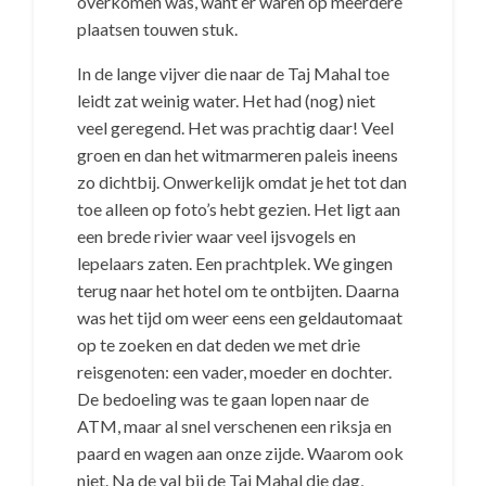
overkomen was, want er waren op meerdere
plaatsen touwen stuk.
In de lange vijver die naar de Taj Mahal toe
leidt zat weinig water. Het had (nog) niet
veel geregend. Het was prachtig daar! Veel
groen en dan het witmarmeren paleis ineens
zo dichtbij. Onwerkelijk omdat je het tot dan
toe alleen op foto’s hebt gezien. Het ligt aan
een brede rivier waar veel ijsvogels en
lepelaars zaten. Een prachtplek. We gingen
terug naar het hotel om te ontbijten. Daarna
was het tijd om weer eens een geldautomaat
op te zoeken en dat deden we met drie
reisgenoten: een vader, moeder en dochter.
De bedoeling was te gaan lopen naar de
ATM, maar al snel verschenen een riksja en
paard en wagen aan onze zijde. Waarom ook
niet. Na de val bij de Taj Mahal die dag,