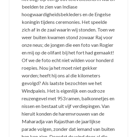
beelden te zien van Indiase
hoogwaardigheidsbekleders en de Engelse
koningin tijdens ceremonies. Het speelde
zich af in de zaal waarin wij stonden. Toen we
weer buiten kwamen stond zowaar Raj voor
onze neus; de jongen die een foto van Rogier
en mij op de olifant bij het fort had gemaakt!
Of we de foto echt niet wilden voor honderd
roepies. Nou ja het moet niet gekker
worden; heeft hij ons al die kilometers
gevolgd? Als laatste bezochten we het
Windpaleis. Het is eigenlijk een oudroze
reuzengevel met 953 ramen, balkonnetjes en
nissen en bestaat uit vijf verdiepingen. Van
hieruit konden de haremvrouwen van de
Maharadja van Rajasthan de jaarlijkse
parade volgen, zonder dat iemand van buiten
hen kon zien. Doordat de wind door al die