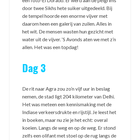
een foto-El Dorado. Er werd aan de pelgrims
door twee Sikhs hete suiker uitgedeeld. Bij
de tempel hoorde een enorme vijver met
daarom heen een galerij van zuilen. Alles in
het wit. De mensen wasten hun gezicht met
water uit de vijver. ‘S Avonds aten we met z’n
allen. Het was een topdag!
Dag 3
De rit naar Agra zou zo’n vijf uur in beslag
nemen, de stad ligt 204 kilometer van Delhi.
Het was meteen een kennismaking met de
Indiase verkeersdrukte en rijstijl. Je leest het
in boeken, maar nu zie je het echt: overal
koeien. Langs de weg en op de weg. Er stond
zelfs een olifant met stoel op de rug langs de