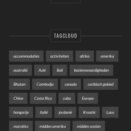
TAGCLOUD
accommodaties
activiteiten
afrika
amerika
australië
Azië
Bali
bezienswaardigheden
Bhutan
Cambodja
canada
caribisch gebied
China
Costa Rica
cuba
Europa
hongarije
italië
jordanië
Kroatië
Laos
marokko
midden amerika
midden oosten