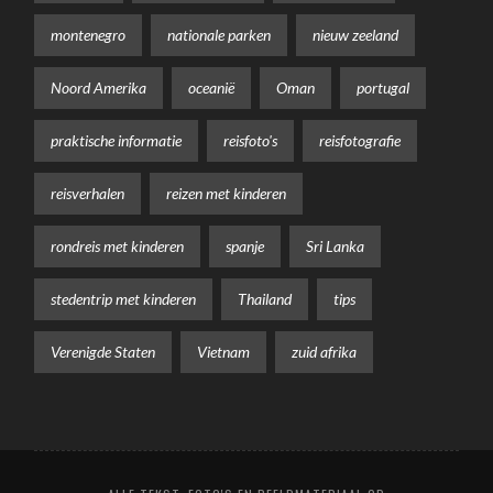
montenegro
nationale parken
nieuw zeeland
Noord Amerika
oceanië
Oman
portugal
praktische informatie
reisfoto's
reisfotografie
reisverhalen
reizen met kinderen
rondreis met kinderen
spanje
Sri Lanka
stedentrip met kinderen
Thailand
tips
Verenigde Staten
Vietnam
zuid afrika