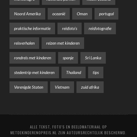
Noord Amerika
oceanië
Oman
portugal
praktische informatie
reisfoto's
reisfotografie
reisverhalen
reizen met kinderen
rondreis met kinderen
spanje
Sri Lanka
stedentrip met kinderen
Thailand
tips
Verenigde Staten
Vietnam
zuid afrika
ALLE TEKST, FOTO'S EN BEELDMATERIAAL OP
METDEKINDERENOPREIS.NL ZIJN AUTEURSRECHTELIJK BESCHERMD.