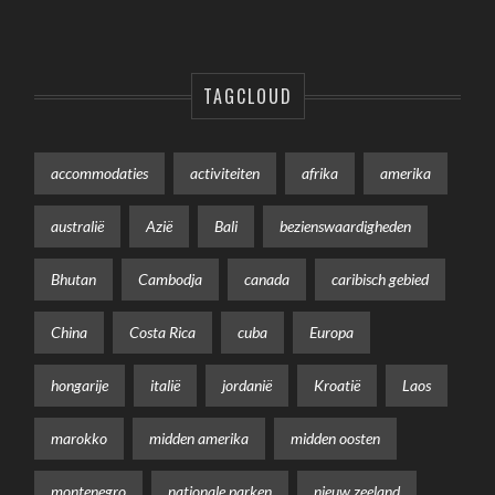
TAGCLOUD
accommodaties
activiteiten
afrika
amerika
australië
Azië
Bali
bezienswaardigheden
Bhutan
Cambodja
canada
caribisch gebied
China
Costa Rica
cuba
Europa
hongarije
italië
jordanië
Kroatië
Laos
marokko
midden amerika
midden oosten
montenegro
nationale parken
nieuw zeeland