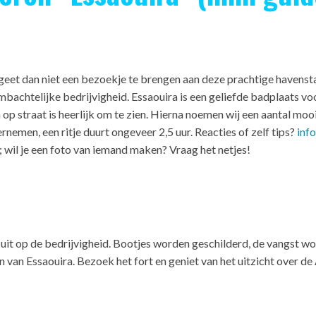
eet dan niet een bezoekje te brengen aan deze prachtige havenst
n ambachtelijke bedrijvigheid. Essaouira is een geliefde badplaat
n op straat is heerlijk om te zien. Hierna noemen wij een aantal moo
nemen, een ritje duurt ongeveer 2,5 uur. Reacties of zelf tips?
inf
s; wil je een foto van iemand maken? Vraag het netjes!
n uit op de bedrijvigheid. Bootjes worden geschilderd, de vangst w
n van Essaouira. Bezoek het fort en geniet van het uitzicht over de