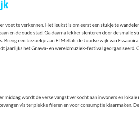
jk
r voet te verkennen. Het leukst is om eerst een stukje te wandelen 
eaan en de oude stad. Ga daarna lekker slenteren door de smalle s
es. Breng een bezoekje aan El Mellah, de Joodse wijk van Essaouira, 
dt jaarlijks het Gnawa- en wereldmuziek-festival georganiseerd. Ov
der middag wordt de verse vangst verkocht aan inwoners en lokale 
se gevangen vis ter plekke fileren en voor consumptie klaarmaken