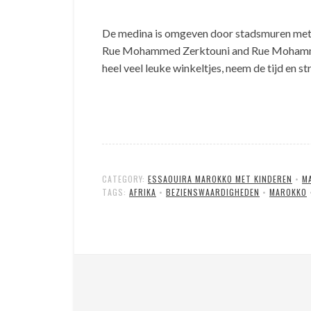
De medina is omgeven door stadsmuren met vi
Rue Mohammed Zerktouni and Rue Mohammed el-
heel veel leuke winkeltjes, neem de tijd en s
CATEGORY:
ESSAOUIRA MAROKKO MET KINDEREN
•
M
TAGS:
AFRIKA
•
BEZIENSWAARDIGHEDEN
•
MAROKKO