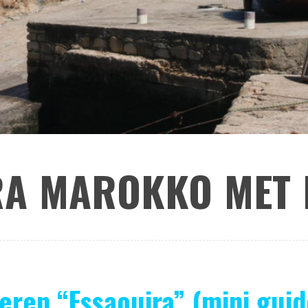
RA MAROKKO MET 
ren “Essaouira” (mini guid