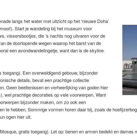
ade langs het water met uitzicht op het ‘nieuwe Doha’
(mooi!). Start je wandeling bij het museum voor
ws, vissersbootjes, die ‘s nachts nog uitvaren voor de
 van de doorlopende wegen waarop het barst van de
oral een avondwandelingetje, want dan is de skyline
is toegang). Een overweldigend gebouw, bijzonder
ische details, bevat een prachtige collectie
en. Geen beeltenissen en verheerlijking van goden hier
am), wel prachtige decoraties op vele voorwerpen. Want
 voorwerpen bijzonder maken, om zo ook een
en te hebben. Sommige vormen horen daar bij, zoals de hoefijzerboge
un ogen hier uit.
osque, gratis toegang). Let op: benen en armen bedekt en dames me