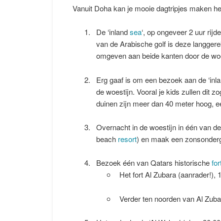
Vanuit Doha kan je mooie dagtripjes maken he
De ‘inland
sea
‘, op ongeveer 2 uur rij
van de Arabische golf is deze langgerek
omgeven aan beide kanten door de woesti
Erg gaaf is om een bezoek aan de ‘inla
de woestijn. Vooral je kids zullen di
duinen zijn meer dan 40 meter hoog, ee
Overnacht in de woestijn in één van d
beach
resort
) en maak een zonsonderg
Bezoek één van Qatars historische
for
Het fort Al Zubara (aanrader!),
Verder ten noorden van Al Zubar