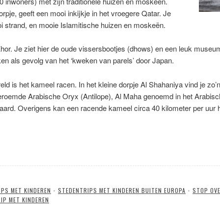
00 inwoners) met zijn traditionele huizen en moskeën.
rpje, geeft een mooi inkijkje in het vroegere Qatar. Je
oi strand, en mooie Islamitische huizen en moskeën.
Khor. Je ziet hier de oude vissersbootjes (dhows) en een leuk museu
ken als gevolg van het ‘kweken van parels’ door Japan.
reld is het kameel racen. In het kleine dorpje Al Shahaniya vind je zo’
eroemde Arabische Oryx (Antilope), Al Maha genoemd in het Arabisc
rd. Overigens kan een racende kameel circa 40 kilometer per uur h
IPS MET KINDEREN
•
STEDENTRIPS MET KINDEREN BUITEN EUROPA
•
STOP OVE
IP MET KINDEREN