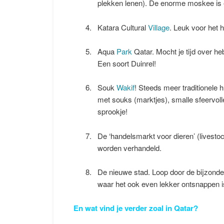
plekken lenen). De enorme moskee is e
Katara Cultural
Village
. Leuk voor het 
Aqua
Park
Qatar. Mocht je tijd over he
Een soort Duinrel!
Souk
Wakif
! Steeds meer traditionele 
met souks (marktjes), smalle sfeervolle
sprookje!
De ‘handelsmarkt voor dieren’ (livest
worden verhandeld.
De nieuwe stad. Loop door de bijzonder
waar het ook even lekker ontsnappen i
En wat vind je verder zoal in Qatar?