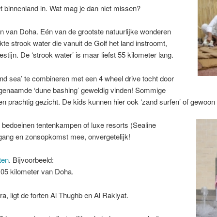
t binnenland in. Wat mag je dan niet missen?
den van Doha. Eén van de grootste natuurlijke wonderen
te strook water die vanuit de Golf het land instroomt,
jn. De ‘strook water’ is maar liefst 55 kilometer lang.
nd sea’ te combineren met een 4 wheel drive tocht door
t zogenaamde ‘dune bashing’ geweldig vinden! Sommige
n prachtig gezicht. De kids kunnen hier ook ‘zand surfen’ of gewoon 
e bedoeinen tentenkampen of luxe resorts (Sealine
ang en zonsopkomst mee, onvergetelijk!
ten
. Bijvoorbeeld:
 105 kilometer van Doha.
a, ligt de forten Al Thughb en Al Rakiyat.