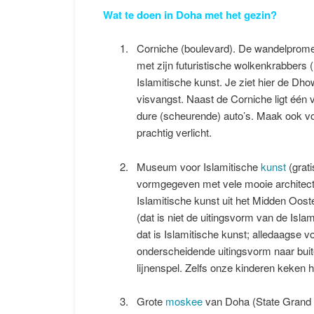
Wat te doen in Doha met het gezin?
Corniche (boulevard). De wandelpromen
met zijn futuristische wolkenkrabbers 
Islamitische kunst. Je ziet hier de Dho
visvangst. Naast de Corniche ligt één
dure (scheurende) auto’s. Maak ook vo
prachtig verlicht.
Museum voor Islamitische
kunst
(grat
vormgegeven met vele mooie architecton
Islamitische kunst uit het Midden Oost
(dat is niet de uitingsvorm van de Isl
dat is Islamitische kunst; alledaagse
onderscheidende uitingsvorm naar buit
lijnenspel. Zelfs onze kinderen keken h
Grote
moskee
van Doha (State Grand M