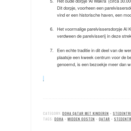
Het oude dorpje ‘Al Wakra’ (circa 30.0
Dit dorpje, voorheen een parelvissersdo
vind er een historische haven, een mo
Het voormalige parelvissersdorpje Al 
verdween de parelvisserij in deze stre
Een echte traditie in dit deel van de we
plaatsje een kweek centrum voor de b
genoemd, is een bezoekje meer dan waa
CATEGORY:
DOHA QATAR MET KINDEREN
•
STEDENTR
TAGS:
DOHA
•
MIDDEN OOSTEN
•
QATAR
•
STEDENTR