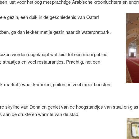
en lust voor het oog met prachtige Arabische kroonluchters en enorm
hele gezin, een duik in de geschiedenis van Qatar!
bben, ga dan lekker met je gezin naar dit waterpretpark.
huizen worden opgeknapt wat leidt tot een mooi gebied
 straatjes en veel restaurantjes. Prachtig, net een
ock market’) waar kamelen, geiten en veel meer beesten
e skyline van Doha en geniet van de hoogstandjes van staal en glas.
s aan de drukte en warmte van de stad.