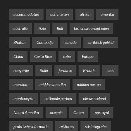
accommodaties
activiteiten
afrika
amerika
australië
Azië
Bali
bezienswaardigheden
Bhutan
Cambodja
canada
caribisch gebied
China
Costa Rica
cuba
Europa
hongarije
italië
jordanië
Kroatië
Laos
marokko
midden amerika
midden oosten
montenegro
nationale parken
nieuw zeeland
Noord Amerika
oceanië
Oman
portugal
praktische informatie
reisfoto's
reisfotografie