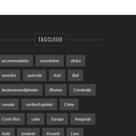
TAGCLOUD
accommodaties
activiteiten
afrika
amerika
australië
Azië
Bali
bezienswaardigheden
Bhutan
Cambodja
canada
caribisch gebied
China
Costa Rica
cuba
Europa
hongarije
italië
jordanië
Kroatië
Laos