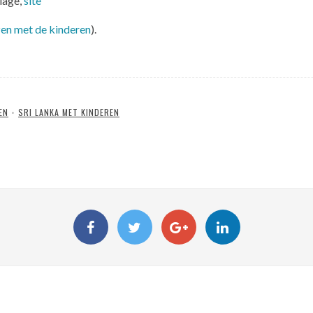
lage,
site
zen met de kinderen
).
EN
•
SRI LANKA MET KINDEREN