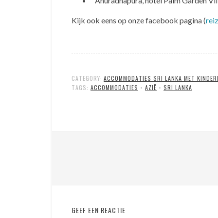
Anuradhapura, hotel Palm Garden Vil
Kijk ook eens op onze facebook pagina (
rei
CATEGORY:
ACCOMMODATIES SRI LANKA MET KINDER
TAGS:
ACCOMMODATIES
•
AZIË
•
SRI LANKA
GEEF EEN REACTIE