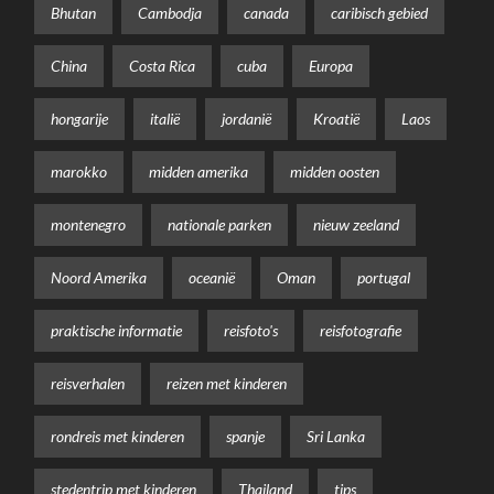
Bhutan
Cambodja
canada
caribisch gebied
China
Costa Rica
cuba
Europa
hongarije
italië
jordanië
Kroatië
Laos
marokko
midden amerika
midden oosten
montenegro
nationale parken
nieuw zeeland
Noord Amerika
oceanië
Oman
portugal
praktische informatie
reisfoto's
reisfotografie
reisverhalen
reizen met kinderen
rondreis met kinderen
spanje
Sri Lanka
stedentrip met kinderen
Thailand
tips