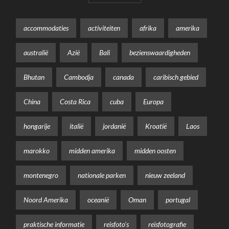
accommodaties
activiteiten
afrika
amerika
australië
Azië
Bali
bezienswaardigheden
Bhutan
Cambodja
canada
caribisch gebied
China
Costa Rica
cuba
Europa
hongarije
italië
jordanië
Kroatië
Laos
marokko
midden amerika
midden oosten
montenegro
nationale parken
nieuw zeeland
Noord Amerika
oceanië
Oman
portugal
praktische informatie
reisfoto's
reisfotografie