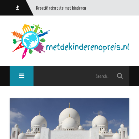
Kroatië reisroute met kinderen