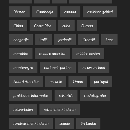
Bhutan
Cambodja
canada
caribisch gebied
China
Costa Rica
cuba
Europa
hongarije
italië
jordanië
Kroatië
Laos
marokko
midden amerika
midden oosten
montenegro
nationale parken
nieuw zeeland
Noord Amerika
oceanië
Oman
portugal
praktische informatie
reisfoto's
reisfotografie
reisverhalen
reizen met kinderen
rondreis met kinderen
spanje
Sri Lanka