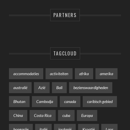
PARTNERS
TAGCLOUD
accommodaties
activiteiten
afrika
amerika
australië
Azië
Bali
bezienswaardigheden
Bhutan
Cambodja
canada
caribisch gebied
China
Costa Rica
cuba
Europa
hongarije
italië
jordanië
Kroatië
Laos