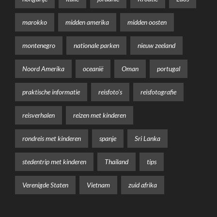
marokko
midden amerika
midden oosten
montenegro
nationale parken
nieuw zeeland
Noord Amerika
oceanië
Oman
portugal
praktische informatie
reisfoto's
reisfotografie
reisverhalen
reizen met kinderen
rondreis met kinderen
spanje
Sri Lanka
stedentrip met kinderen
Thailand
tips
Verenigde Staten
Vietnam
zuid afrika