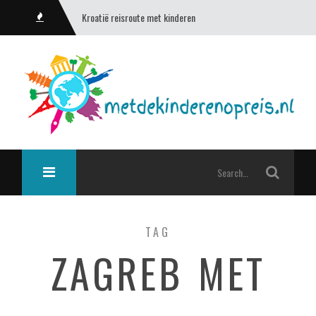
Kroatië reisroute met kinderen
TAG
ZAGREB MET