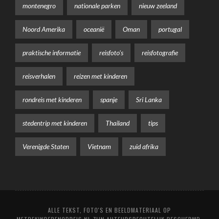
montenegro
nationale parken
nieuw zeeland
Noord Amerika
oceanië
Oman
portugal
praktische informatie
reisfoto's
reisfotografie
reisverhalen
reizen met kinderen
rondreis met kinderen
spanje
Sri Lanka
stedentrip met kinderen
Thailand
tips
Verenigde Staten
Vietnam
zuid afrika
ALLE TEKST, FOTO'S EN BEELDMATERIAAL OP