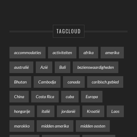
TAGCLOUD
accommodaties
activiteiten
afrika
amerika
australië
Azië
Bali
bezienswaardigheden
Bhutan
Cambodja
canada
caribisch gebied
China
Costa Rica
cuba
Europa
hongarije
italië
jordanië
Kroatië
Laos
marokko
midden amerika
midden oosten