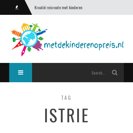
Kroatië reisroute met kinderen
TAG
ISTRIE