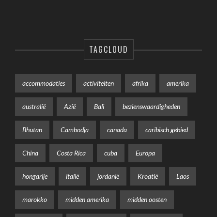
TAGCLOUD
accommodaties
activiteiten
afrika
amerika
australië
Azië
Bali
bezienswaardigheden
Bhutan
Cambodja
canada
caribisch gebied
China
Costa Rica
cuba
Europa
hongarije
italië
jordanië
Kroatië
Laos
marokko
midden amerika
midden oosten