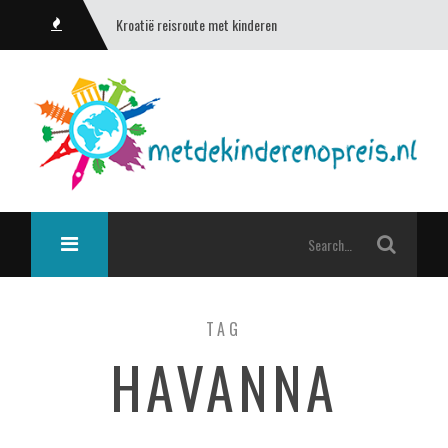
Kroatië reisroute met kinderen
TAG
HAVANNA