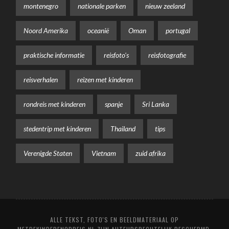
montenegro
nationale parken
nieuw zeeland
Noord Amerika
oceanië
Oman
portugal
praktische informatie
reisfoto's
reisfotografie
reisverhalen
reizen met kinderen
rondreis met kinderen
spanje
Sri Lanka
stedentrip met kinderen
Thailand
tips
Verenigde Staten
Vietnam
zuid afrika
ALLE TEKST, FOTO'S EN BEELDMATERIAAL OP