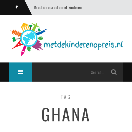
Kroatië reisroute met kinderen
TAG
GHANA