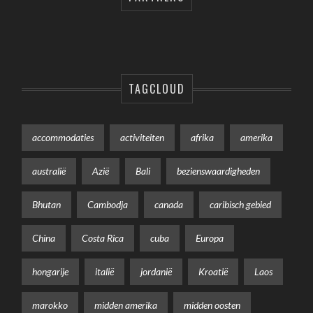
TAGCLOUD
accommodaties
activiteiten
afrika
amerika
australië
Azië
Bali
bezienswaardigheden
Bhutan
Cambodja
canada
caribisch gebied
China
Costa Rica
cuba
Europa
hongarije
italië
jordanië
Kroatië
Laos
marokko
midden amerika
midden oosten