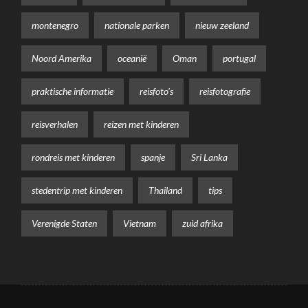
montenegro
nationale parken
nieuw zeeland
Noord Amerika
oceanië
Oman
portugal
praktische informatie
reisfoto's
reisfotografie
reisverhalen
reizen met kinderen
rondreis met kinderen
spanje
Sri Lanka
stedentrip met kinderen
Thailand
tips
Verenigde Staten
Vietnam
zuid afrika