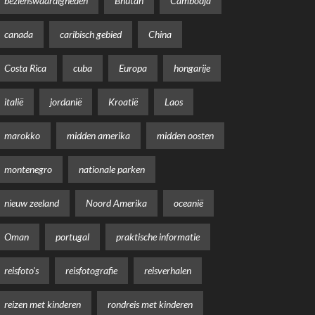
bezienswaardigheden
Bhutan
Cambodja
canada
caribisch gebied
China
Costa Rica
cuba
Europa
hongarije
italië
jordanië
Kroatië
Laos
marokko
midden amerika
midden oosten
montenegro
nationale parken
nieuw zeeland
Noord Amerika
oceanië
Oman
portugal
praktische informatie
reisfoto's
reisfotografie
reisverhalen
reizen met kinderen
rondreis met kinderen