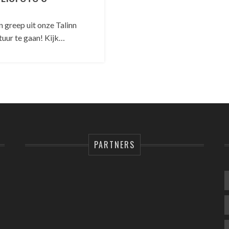
n greep uit onze Talinn
ntuur te gaan! Kijk…
PARTNERS