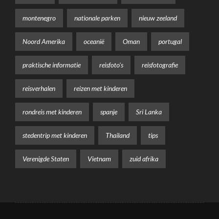
montenegro
nationale parken
nieuw zeeland
Noord Amerika
oceanië
Oman
portugal
praktische informatie
reisfoto's
reisfotografie
reisverhalen
reizen met kinderen
rondreis met kinderen
spanje
Sri Lanka
stedentrip met kinderen
Thailand
tips
Verenigde Staten
Vietnam
zuid afrika