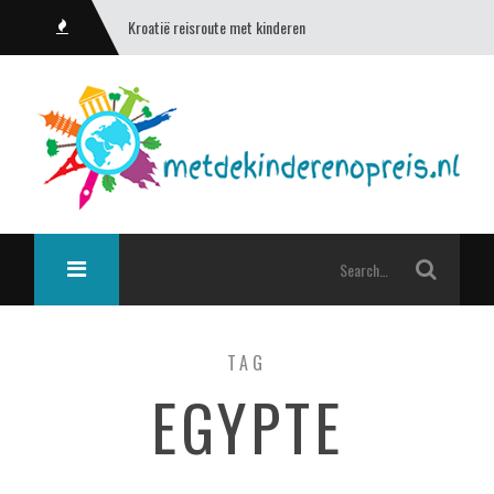
Kroatië reisroute met kinderen
TAG
EGYPTE