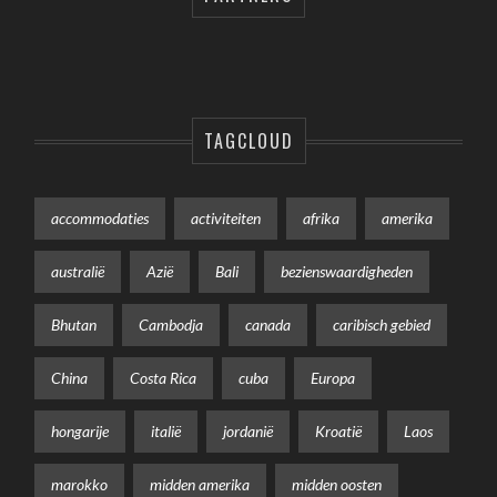
TAGCLOUD
accommodaties
activiteiten
afrika
amerika
australië
Azië
Bali
bezienswaardigheden
Bhutan
Cambodja
canada
caribisch gebied
China
Costa Rica
cuba
Europa
hongarije
italië
jordanië
Kroatië
Laos
marokko
midden amerika
midden oosten