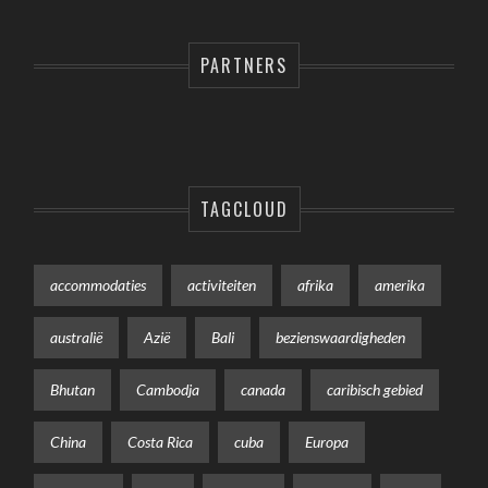
PARTNERS
TAGCLOUD
accommodaties
activiteiten
afrika
amerika
australië
Azië
Bali
bezienswaardigheden
Bhutan
Cambodja
canada
caribisch gebied
China
Costa Rica
cuba
Europa