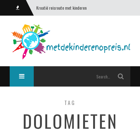
Kroatië reisroute met kinderen
TAG
DOLOMIETEN