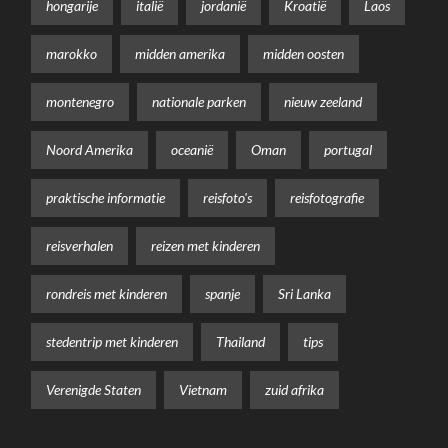
hongarije
italië
jordanië
Kroatië
Laos
marokko
midden amerika
midden oosten
montenegro
nationale parken
nieuw zeeland
Noord Amerika
oceanië
Oman
portugal
praktische informatie
reisfoto's
reisfotografie
reisverhalen
reizen met kinderen
rondreis met kinderen
spanje
Sri Lanka
stedentrip met kinderen
Thailand
tips
Verenigde Staten
Vietnam
zuid afrika