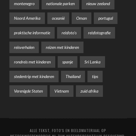
montenegro
nationale parken
nieuw zeeland
Noord Amerika
oceanië
Oman
portugal
praktische informatie
reisfoto's
reisfotografie
reisverhalen
reizen met kinderen
rondreis met kinderen
spanje
Sri Lanka
stedentrip met kinderen
Thailand
tips
Verenigde Staten
Vietnam
zuid afrika
ALLE TEKST, FOTO'S EN BEELDMATERIAAL OP