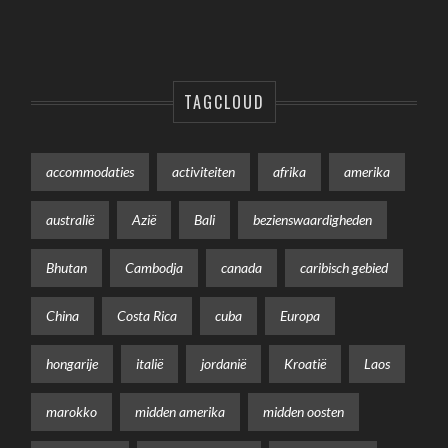
TAGCLOUD
accommodaties
activiteiten
afrika
amerika
australië
Azië
Bali
bezienswaardigheden
Bhutan
Cambodja
canada
caribisch gebied
China
Costa Rica
cuba
Europa
hongarije
italië
jordanië
Kroatië
Laos
marokko
midden amerika
midden oosten