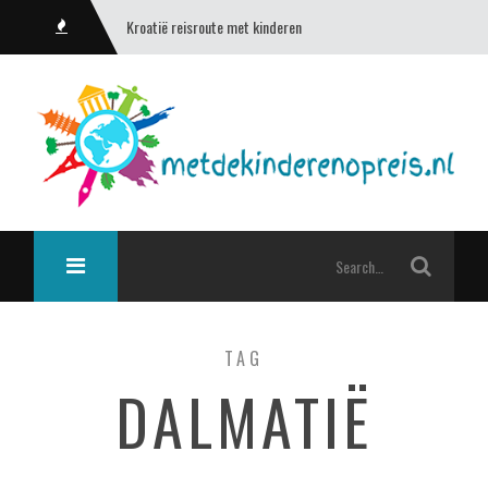
Kroatië reisroute met kinderen
TAG
DALMATIË