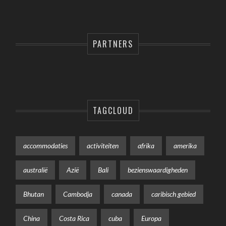
PARTNERS
TAGCLOUD
accommodaties
activiteiten
afrika
amerika
australië
Azië
Bali
bezienswaardigheden
Bhutan
Cambodja
canada
caribisch gebied
China
Costa Rica
cuba
Europa