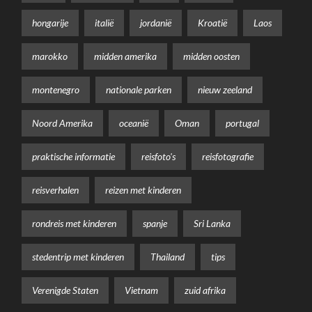
hongarije
italië
jordanië
Kroatië
Laos
marokko
midden amerika
midden oosten
montenegro
nationale parken
nieuw zeeland
Noord Amerika
oceanië
Oman
portugal
praktische informatie
reisfoto's
reisfotografie
reisverhalen
reizen met kinderen
rondreis met kinderen
spanje
Sri Lanka
stedentrip met kinderen
Thailand
tips
Verenigde Staten
Vietnam
zuid afrika