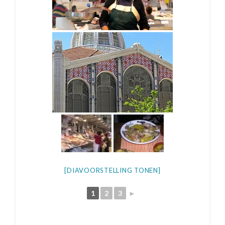
[DIAVOORSTELLING TONEN]
1
2
3
►