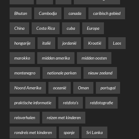
Bhutan
Cambodja
canada
caribisch gebied
China
Costa Rica
cuba
Europa
hongarije
italië
jordanië
Kroatië
Laos
marokko
midden amerika
midden oosten
montenegro
nationale parken
nieuw zeeland
Noord Amerika
oceanië
Oman
portugal
praktische informatie
reisfoto's
reisfotografie
reisverhalen
reizen met kinderen
rondreis met kinderen
spanje
Sri Lanka