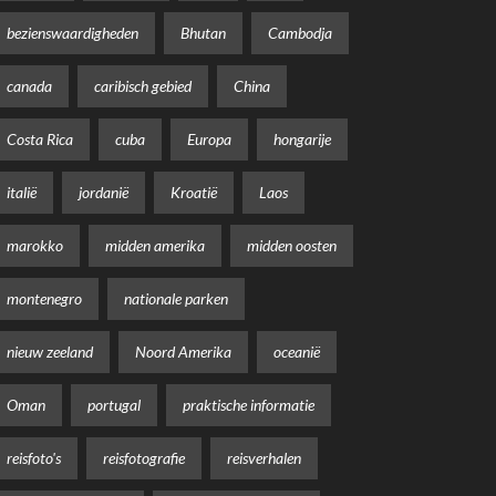
bezienswaardigheden
Bhutan
Cambodja
canada
caribisch gebied
China
Costa Rica
cuba
Europa
hongarije
italië
jordanië
Kroatië
Laos
marokko
midden amerika
midden oosten
montenegro
nationale parken
nieuw zeeland
Noord Amerika
oceanië
Oman
portugal
praktische informatie
reisfoto's
reisfotografie
reisverhalen