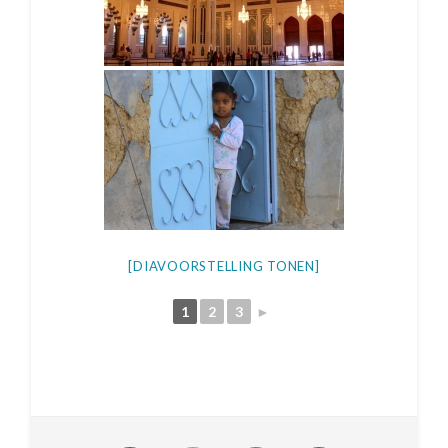
[DIAVOORSTELLING TONEN]
1
2
3
►