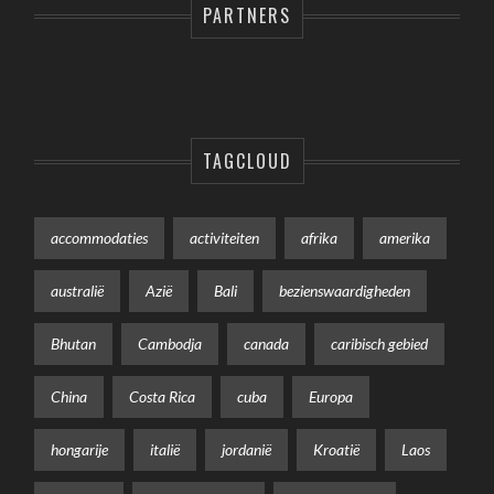
PARTNERS
TAGCLOUD
accommodaties
activiteiten
afrika
amerika
australië
Azië
Bali
bezienswaardigheden
Bhutan
Cambodja
canada
caribisch gebied
China
Costa Rica
cuba
Europa
hongarije
italië
jordanië
Kroatië
Laos