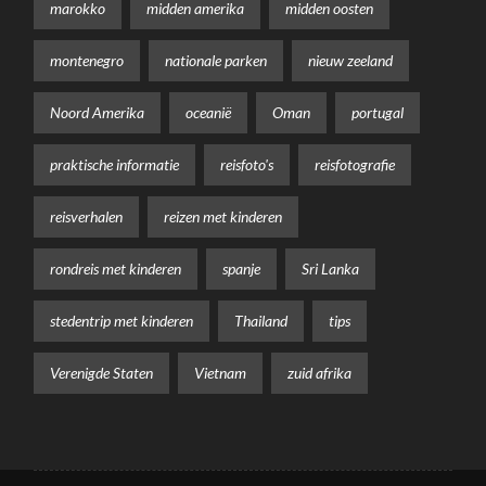
marokko
midden amerika
midden oosten
montenegro
nationale parken
nieuw zeeland
Noord Amerika
oceanië
Oman
portugal
praktische informatie
reisfoto's
reisfotografie
reisverhalen
reizen met kinderen
rondreis met kinderen
spanje
Sri Lanka
stedentrip met kinderen
Thailand
tips
Verenigde Staten
Vietnam
zuid afrika