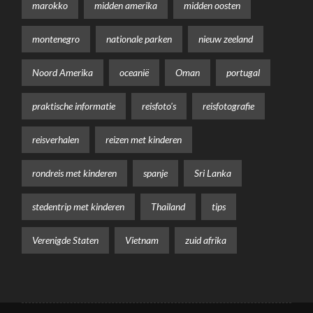
marokko
midden amerika
midden oosten
montenegro
nationale parken
nieuw zeeland
Noord Amerika
oceanië
Oman
portugal
praktische informatie
reisfoto's
reisfotografie
reisverhalen
reizen met kinderen
rondreis met kinderen
spanje
Sri Lanka
stedentrip met kinderen
Thailand
tips
Verenigde Staten
Vietnam
zuid afrika