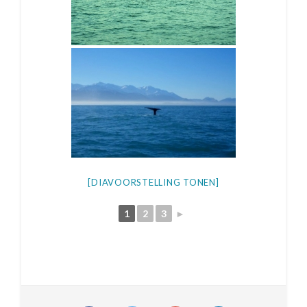
[DIAVOORSTELLING TONEN]
1
2
3
►