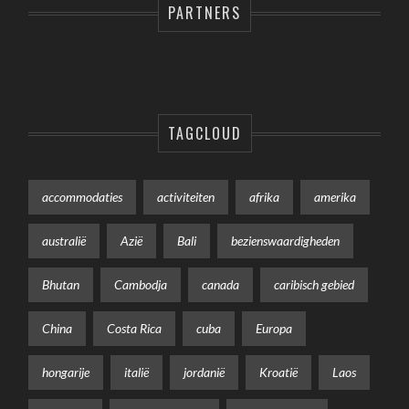
PARTNERS
TAGCLOUD
accommodaties
activiteiten
afrika
amerika
australië
Azië
Bali
bezienswaardigheden
Bhutan
Cambodja
canada
caribisch gebied
China
Costa Rica
cuba
Europa
hongarije
italië
jordanië
Kroatië
Laos