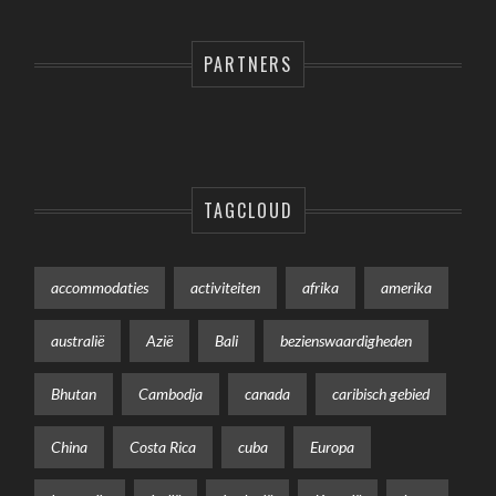
PARTNERS
TAGCLOUD
accommodaties
activiteiten
afrika
amerika
australië
Azië
Bali
bezienswaardigheden
Bhutan
Cambodja
canada
caribisch gebied
China
Costa Rica
cuba
Europa