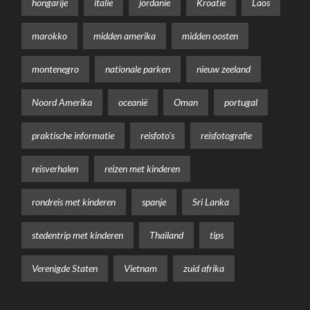
hongarije
italië
jordanië
Kroatië
Laos
marokko
midden amerika
midden oosten
montenegro
nationale parken
nieuw zeeland
Noord Amerika
oceanië
Oman
portugal
praktische informatie
reisfoto's
reisfotografie
reisverhalen
reizen met kinderen
rondreis met kinderen
spanje
Sri Lanka
stedentrip met kinderen
Thailand
tips
Verenigde Staten
Vietnam
zuid afrika