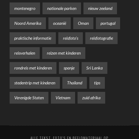
montenegro
nationale parken
nieuw zeeland
Noord Amerika
oceanië
Oman
portugal
praktische informatie
reisfoto's
reisfotografie
reisverhalen
reizen met kinderen
rondreis met kinderen
spanje
Sri Lanka
stedentrip met kinderen
Thailand
tips
Verenigde Staten
Vietnam
zuid afrika
ALLE TEKST, FOTO'S EN BEELDMATERIAAL OP