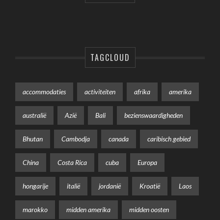
TAGCLOUD
accommodaties
activiteiten
afrika
amerika
australië
Azië
Bali
bezienswaardigheden
Bhutan
Cambodja
canada
caribisch gebied
China
Costa Rica
cuba
Europa
hongarije
italië
jordanië
Kroatië
Laos
marokko
midden amerika
midden oosten